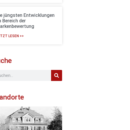
ie jüngsten Entwicklungen
m Bereich der
arkenbewertung
TZT LESEN >>
uche
andorte