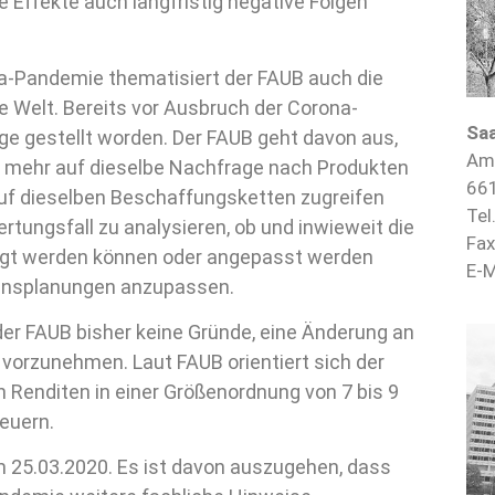
 Effekte auch langfristig negative Folgen
na-Pandemie thematisiert der FAUB auch die
te Welt. Bereits vor Ausbruch der Corona-
Sa
ge gestellt worden. Der FAUB geht davon aus,
Am
ht mehr auf dieselbe Nachfrage nach Produkten
661
auf dieselben Beschaffungsketten zugreifen
Tel
tungsfall zu analysieren, ob und inwieweit die
Fax
legt werden können oder angepasst werden
E-M
ensplanungen anzupassen.
der FAUB bisher keine Gründe, eine Änderung an
 vorzunehmen. Laut FAUB orientiert sich der
en Renditen in einer Größenordnung von 7 bis 9
euern.
m 25.03.2020. Es ist davon auszugehen, dass