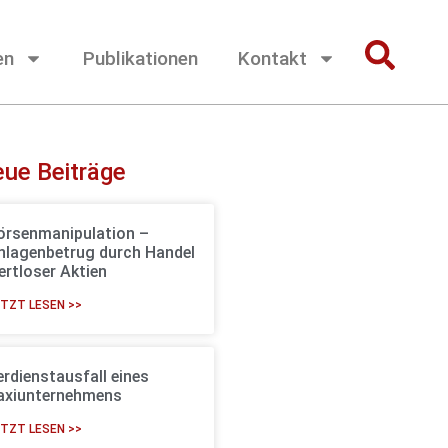
en
Publikationen
Kontakt
ue Beiträge
örsenmanipulation –
nlagenbetrug durch Handel
ertloser Aktien
TZT LESEN >>
erdienstausfall eines
axiunternehmens
TZT LESEN >>